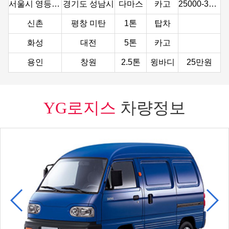
서울시 영등포구
경기도 성남시
다마스
카고
25000-30000
신촌
평창 미탄
1톤
탑차
화성
대전
5톤
카고
용인
창원
2.5톤
윙바디
25만원
한국방송통신대학 서울지역대학
한국교육시설안전원 5층
다마스
카고
경기도 수원시
경기도 수원시
다마스
카고
20000
YG로지스
차량정보
경기도 남양주시
서울시 구로구
다마스
카고
5만원
서울시 송파구
서울시 금천구
다마스
카고
1m/ 5kg미만의 가벼운 박스/3만원 내외
오산시 대호로
오산시 가수행복로
1톤
카고
30000
서울시 성동구
서울특별시 마포구
다마스
카고
25000
전북남원시
경북울진군
1톤
카고
강남구 광평로
시흥시 방산동
1톤
카고