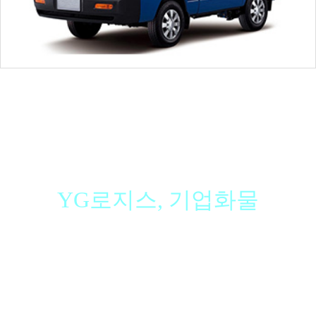
경기도 파주시
경기도 고양시
다마스
카고
25000
경기 김포시
경기 김포시
다마스
카고
30000
서울시 강남구
서울시 강남구
다마스
카고
안산시 상록구
시흥시 거북섬둘레길
라보
호루
김천시 평화시장4길8-6
음성군 맹동면
1톤
카고
120000
CARGO
경기도 화성시
부산시 동구
1톤
카고
분당구 불정로
대구 산격로
라보
카고
10-12만원
안전하고 신속 / 정확한 운송서비스
YG로지스, 기업화물
분당구 불정로
에서 대구
라보
카고
100000
경기도 이천시
서울시 마포구
1톤
카고
기업화물은 물류도 기업발전에 큰 비중을 차지하고 있
다는 생각으로 저렴한 비용과 안전하고 신속/정확한 운
도봉구 쌍문동
부산
라보
카고
150000
송서비스로 물류를 납품하는데에 중점을 두고 있습니
다.
충북 청주시
경기도 화성시
1톤
카고
80000~100000
뉴코아천호
아산병원
라보
카고
30000
기업화물은 정기적 또는 비정기적으로 운송하는 화물