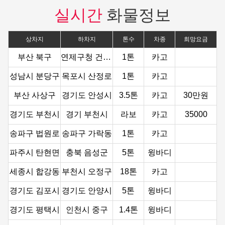
실시간
화물정보
상차지
하차지
톤수
차종
희망요금
부산 북구
연제구청 건너편
1톤
카고
성남시 분당구
목포시 산정로
1톤
카고
부산 사상구
경기도 안성시
3.5톤
카고
30만원
경기도 부천시
경기 부천시
라보
카고
35000
송파구 법원로
송파구 가락동
1톤
카고
파주시 탄현면
충북 음성군
5톤
윙바디
세종시 합강동
부천시 오정구
18톤
카고
경기도 김포시
경기도 안양시
5톤
윙바디
경기도 평택시
인천시 중구
1.4톤
윙바디