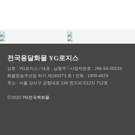
로써 소량의 화물에서부터 대량의 화물까지 취급하고
경기도 평택시
경기도 평택시
1.4톤
냉탑
350000
있습니다.
경기도 일산
201호
1톤
리프트
남양주시 와부읍
부산광역시 남구
2.5톤
윙바디
400000
경북 상주시
울산시 울주군
25톤
윙바디
경북 상주시
울산시 울주군
25톤
윙바디
전국용달화물 YG로지스
대전시 계룡로
부산시 수영구
1.4톤
카고
150,000
상호 : YG로지스 / 대표 : 남형주 / 사업자번호 : 286-54-00233
21984 인천광역시
28161 충청북도
다마스
카고
화물운송주선업 허가 제160273 호 / 전화 : 1800-4679
주소 : 서울 강서구 공항대로 194 퀸즈파크12차 712호
경기도 고양시
서울특별시 서초구
다마스
카고
ⓒ2020
YG전국퀵화물
.
서울특별시 서초구
서울시 관악구
다마스
카고
서울 중구
강원 원주
3.5톤
카고
150000
경기도 광명시
서울 강남구
1톤
카고
인천 연수구
부천시 원미구
1.4톤
카고
90000